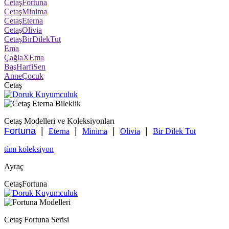
CetaşFortuna
CetaşMinima
CetaşEterna
CetaşOlivia
CetaşBirDilekTut
Ema
ÇağlaXEma
BaşHarfiSen
AnneÇocuk
Cetaş
Cetaş Modelleri ve Koleksiyonları
Fortuna
|
|
|
|
Eterna
Minima
Olivia
Bir Dilek Tut
tüm koleksiyon
Ayraç
CetaşFortuna
Cetaş Fortuna Serisi