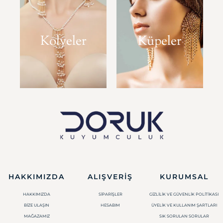
Kolyeler
Küpeler
HAKKIMIZDA
ALIŞVERIŞ
KURUMSAL
HAKKIMIZDA
SIPARIŞLER
GIZLILIK VE GÜVENLIK POLITIKASI
BIZE ULAŞIN
HESABIM
ÜYELIK VE KULLANIM ŞARTLARI
MAĞAZAMIZ
SIK SORULAN SORULAR