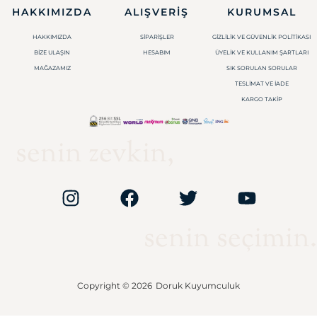
HAKKIMIZDA
ALIŞVERIŞ
KURUMSAL
HAKKIMIZDA
SIPARIŞLER
GIZLILIK VE GÜVENLIK POLITIKASI
BIZE ULAŞIN
HESABIM
ÜYELIK VE KULLANIM ŞARTLARI
MAĞAZAMIZ
SIK SORULAN SORULAR
TESLIMAT VE İADE
KARGO TAKIP
senin zevkin,
senin seçimin.
Copyright © 2026
Doruk Kuyumculuk