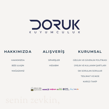
HAKKIMIZDA
ALIŞVERIŞ
KURUMSAL
HAKKIMIZDA
SIPARIŞLER
GIZLILIK VE GÜVENLIK POLITIKASI
BIZE ULAŞIN
HESABIM
ÜYELIK VE KULLANIM ŞARTLARI
MAĞAZAMIZ
SIK SORULAN SORULAR
TESLIMAT VE İADE
KARGO TAKIP
senin zevkin,