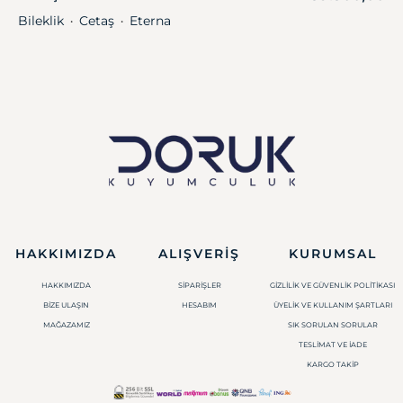
Bileklik
Cetaş
Eterna
・
・
HAKKIMIZDA
ALIŞVERIŞ
KURUMSAL
HAKKIMIZDA
SIPARIŞLER
GIZLILIK VE GÜVENLIK POLITIKASI
BIZE ULAŞIN
HESABIM
ÜYELIK VE KULLANIM ŞARTLARI
MAĞAZAMIZ
SIK SORULAN SORULAR
TESLIMAT VE İADE
KARGO TAKIP