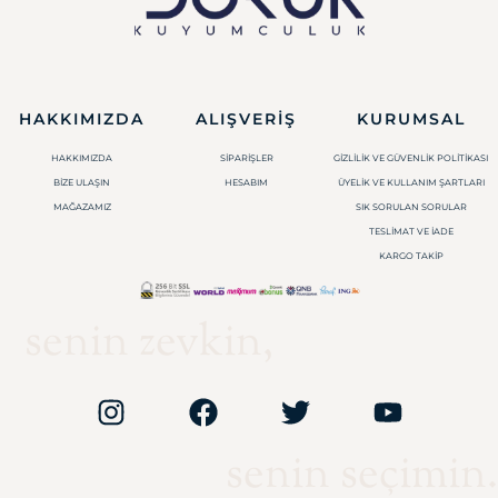
HAKKIMIZDA
ALIŞVERIŞ
KURUMSAL
HAKKIMIZDA
SIPARIŞLER
GIZLILIK VE GÜVENLIK POLITIKASI
BIZE ULAŞIN
HESABIM
ÜYELIK VE KULLANIM ŞARTLARI
MAĞAZAMIZ
SIK SORULAN SORULAR
TESLIMAT VE İADE
KARGO TAKIP
senin zevkin,
senin seçimin.