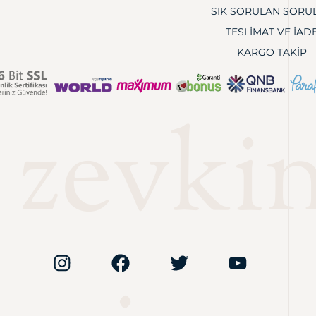
SIK SORULAN SORU
TESLIMAT VE İAD
KARGO TAKIP
 zevkin