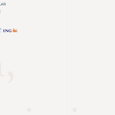
LAR
E
,