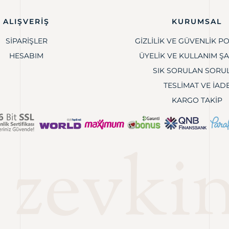
ALIŞVERIŞ
KURUMSAL
SIPARIŞLER
GIZLILIK VE GÜVENLIK PO
HESABIM
ÜYELIK VE KULLANIM Ş
SIK SORULAN SORU
TESLIMAT VE İAD
KARGO TAKIP
 zevkin