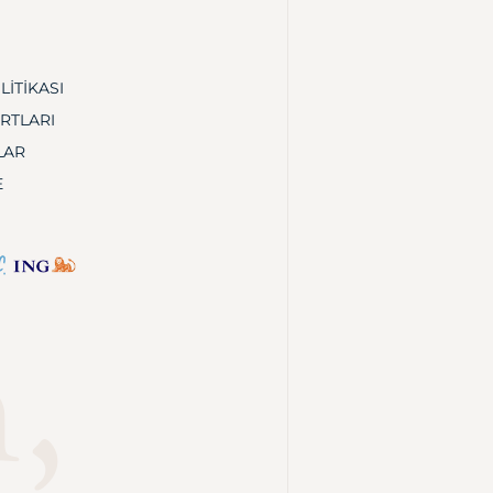
LITIKASI
ARTLARI
LAR
E
,