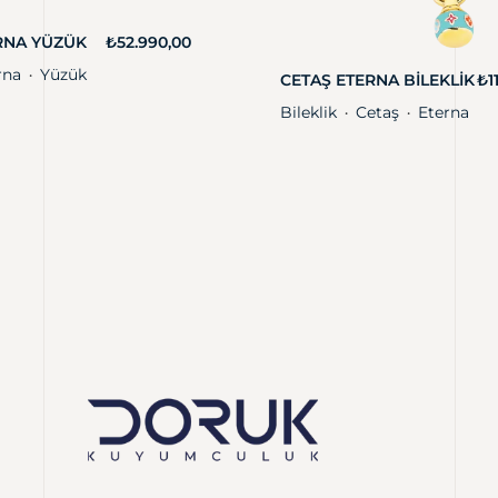
RNA YÜZÜK
₺
52.990,00
rna
Yüzük
・
CETAŞ ETERNA BILEKLIK
₺
1
Bileklik
Cetaş
Eterna
・
・